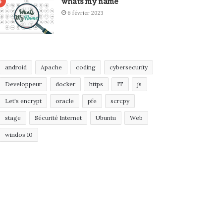
whats my name
6 février 2023
android
Apache
coding
cybersecurity
Developpeur
docker
https
IT
js
Let's encrypt
oracle
pfe
scrcpy
stage
Sécurité Internet
Ubuntu
Web
windos 10