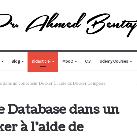
Blog
Didacticiel
MooC
C.V.
Udemy Courses
e dans un conteneur Docker à l’aide de Docker Compose
e Database dans un
er à l’aide de