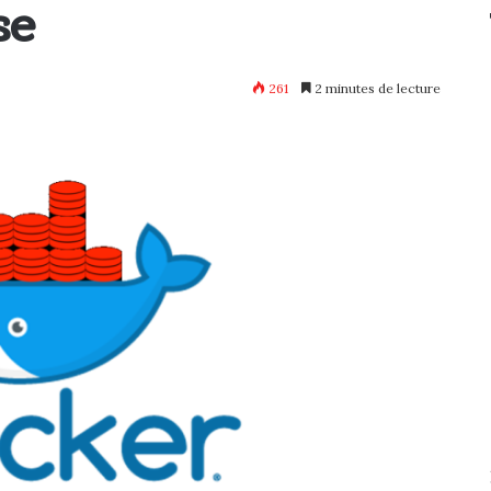
se
261
2 minutes de lecture