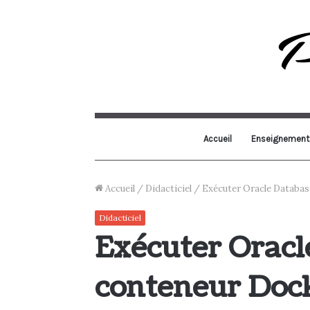
Accueil
Enseignement
Accueil
/
Didacticiel
/
Exécuter Oracle Databas
Didacticiel
Exécuter Oracl
conteneur Dock