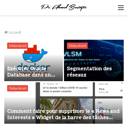
M
Accueil
Didacticiel
Didacticiel
Exécuter Oracle
Segmentation des
Database dans un
réseaux
conteneur Docker à
l’aide de Docker
Didacticiel
Compose
Comment faire pour supprimer le « News and
Interests » Widget de la barre des tâches
(Windows 10 21H2)