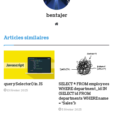
bentajer
W
e
b
Articles similaires
s
i
t
e
querySelector() in JS
SELECT * FROM employees
WHERE department_id IN
13 février 2025
(SELECT id FROM
departments WHERE name
= ‘Sales’);
5 février 2025