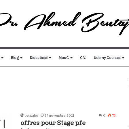
Blog
Didacticiel
MooC
C.V.
Udemy Courses
bentajer
27 novembre 2021
0
75
offres pour Stage pfe