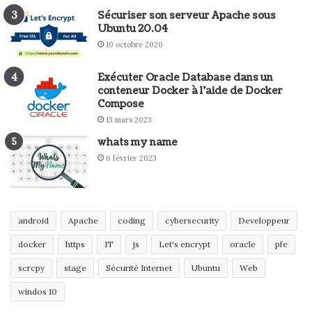
Sécuriser son serveur Apache sous
Ubuntu 20.04
10 octobre 2020
Exécuter Oracle Database dans un
conteneur Docker à l’aide de Docker
Compose
13 mars 2023
whats my name
6 février 2023
android
Apache
coding
cybersecurity
Developpeur
docker
https
IT
js
Let's encrypt
oracle
pfe
scrcpy
stage
Sécurité Internet
Ubuntu
Web
windos 10