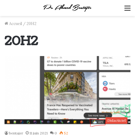
M
Accueil
/
20H2
20H2
Didacticiel
bentajer
11 juin 2021
0
52