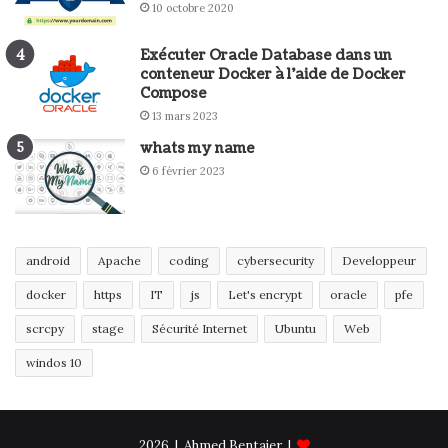
10 octobre 2020
Exécuter Oracle Database dans un
conteneur Docker à l’aide de Docker
Compose
13 mars 2023
whats my name
6 février 2023
android
Apache
coding
cybersecurity
Developpeur
docker
https
IT
js
Let's encrypt
oracle
pfe
scrcpy
stage
Sécurité Internet
Ubuntu
Web
windos 10
2026 | Ahmed Bentajer |